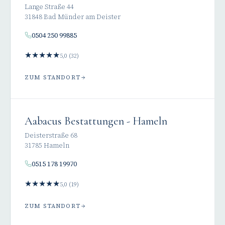
Lange Straße 44
31848 Bad Münder am Deister
0504 250 99885
★
★
★
★
★
5,0 (32)
ZUM STANDORT
Aabacus Bestattungen - Hameln
Deisterstraße 68
31785 Hameln
0515 178 19970
★
★
★
★
★
5,0 (19)
ZUM STANDORT