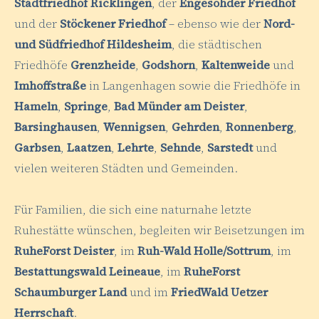
Stadtfriedhof Ricklingen
, der
Engesohder Friedhof
und der
Stöckener Friedhof
– ebenso wie der
Nord-
und Südfriedhof Hildesheim
, die städtischen
Friedhöfe
Grenzheide
,
Godshorn
,
Kaltenweide
und
Imhoffstraße
in Langenhagen sowie die Friedhöfe in
Hameln
,
Springe
,
Bad Münder am Deister
,
Barsinghausen
,
Wennigsen
,
Gehrden
,
Ronnenberg
,
Garbsen
,
Laatzen
,
Lehrte
,
Sehnde
,
Sarstedt
und
vielen weiteren Städten und Gemeinden.
Für Familien, die sich eine naturnahe letzte
Ruhestätte wünschen, begleiten wir Beisetzungen im
RuheForst Deister
, im
Ruh-Wald Holle/Sottrum
, im
Bestattungswald Leineaue
, im
RuheForst
Schaumburger Land
und im
FriedWald Uetzer
Herrschaft
.