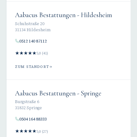
Aabacus Bestattungen - Hildesheim
Schuhstraße 20
31134 Hildesheim
0512 140 87112
★
★
★
★
★
5,0 (41)
ZUM STANDORT
Aabacus Bestattungen - Springe
Burgstraße 6
31832 Springe
0504 164 88333
★
★
★
★
★
5,0 (27)