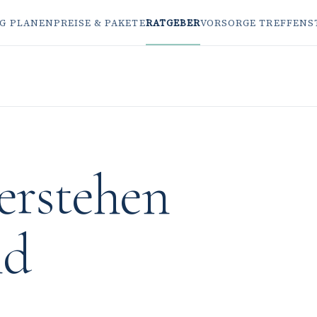
G PLANEN
PREISE & PAKETE
RATGEBER
VORSORGE TREFFEN
S
erstehen
nd