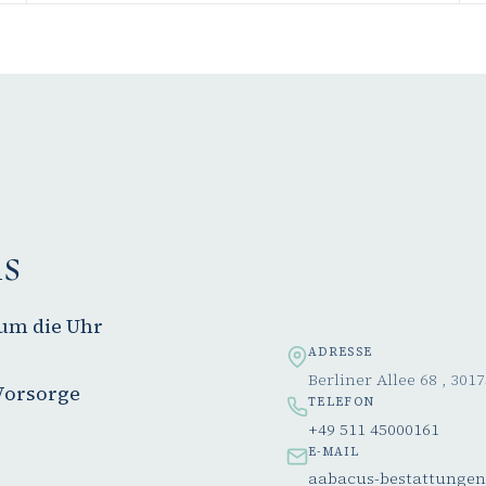
s
 um die Uhr
ADRESSE
Berliner Allee 68 , 30
Vorsorge
TELEFON
+49 511 45000161
E-MAIL
aabacus-bestattunge