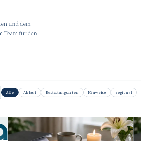
äten und dem
m Team für den
Alle
Ablauf
Bestattungsarten
Hinweise
regional