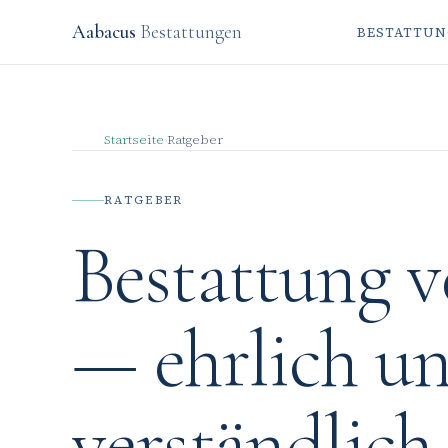
Aabacus
Bestattungen
BESTATTUN
Startseite
Ratgeber
›
RATGEBER
Bestattung v
— ehrlich u
verständlich