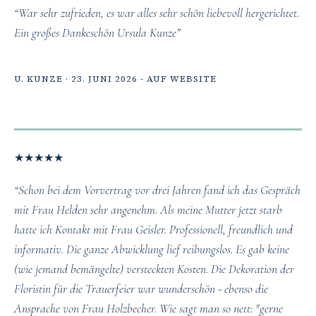
“War sehr zufrieden, es war alles sehr schön liebevoll hergerichtet.
Ein großes Dankeschön Ursula Kunze”
U. KUNZE · 23. JUNI 2026 - AUF WEBSITE
★
★
★
★
★
“Schon bei dem Vorvertrag vor drei Jahren fand ich das Gespräch
mit Frau Helden sehr angenehm. Als meine Mutter jetzt starb
hatte ich Kontakt mit Frau Geisler. Professionell, freundlich und
informativ. Die ganze Abwicklung lief reibungslos. Es gab keine
(wie jemand bemängelte) versteckten Kosten. Die Dekoration der
Floristin für die Trauerfeier war wunderschön - ebenso die
Ansprache von Frau Holzbecher. Wie sagt man so nett: "gerne