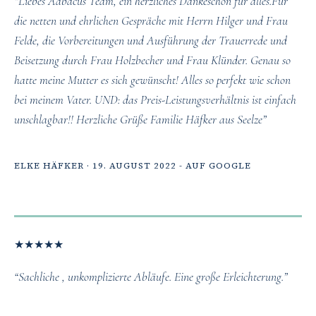
“Liebes Aabacus Team, ein herzliches Dankeschön für alles.Für
die netten und ehrlichen Gespräche mit Herrn Hilger und Frau
Felde, die Vorbereitungen und Ausführung der Trauerrede und
Beisetzung durch Frau Holzbecher und Frau Klünder. Genau so
hatte meine Mutter es sich gewünscht! Alles so perfekt wie schon
bei meinem Vater. UND: das Preis-Leistungsverhältnis ist einfach
unschlagbar!! Herzliche Grüße Familie Häfker aus Seelze”
ELKE HÄFKER · 19. AUGUST 2022 - AUF GOOGLE
★
★
★
★
★
“Sachliche , unkomplizierte Abläufe. Eine große Erleichterung.”