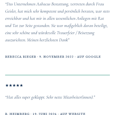
“Das Unternehmen Aabacus Bestattung, vertreten durch Frau
Geisler, hat mich sehr kompetent und persönlich beraten, war stets
erreichbar und hat mir in allen wesentlichen Anliegen mit Rat
und Tat zur Seite gestanden. Sie war maßgeblich daran beteiligt,
eine sehr schöne und würdevolle Trauerfeier / Beisetzung
auszurichten. Meinen herzlichsten Dank”
REBECCA RIEGER · 9. NOVEMBER 2022 - AUF GOOGLE
★
★
★
★
★
“Hat alles super geklappt. Sehr nette Mitarbeiter(innen).”
R. HEIMBERG · 19. JUNI 2026 - AUF WEBSITE