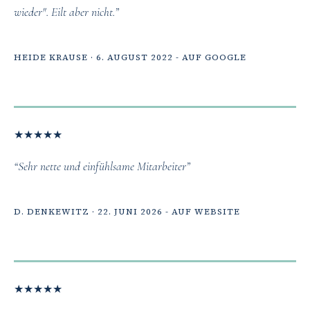
wieder". Eilt aber nicht.”
HEIDE KRAUSE · 6. AUGUST 2022 - AUF GOOGLE
★
★
★
★
★
“Sehr nette und einfühlsame Mitarbeiter”
D. DENKEWITZ · 22. JUNI 2026 - AUF WEBSITE
★
★
★
★
★