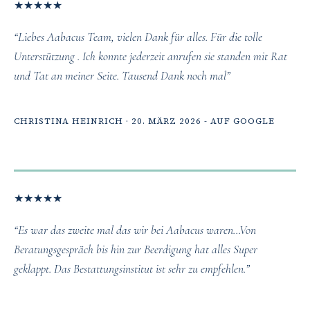
★
★
★
★
★
“Liebes Aabacus Team, vielen Dank für alles. Für die tolle
Unterstützung . Ich konnte jederzeit anrufen sie standen mit Rat
und Tat an meiner Seite. Tausend Dank noch mal”
CHRISTINA HEINRICH · 20. MÄRZ 2026 - AUF GOOGLE
★
★
★
★
★
“Es war das zweite mal das wir bei Aabacus waren...Von
Beratungsgespräch bis hin zur Beerdigung hat alles Super
geklappt. Das Bestattungsinstitut ist sehr zu empfehlen.”