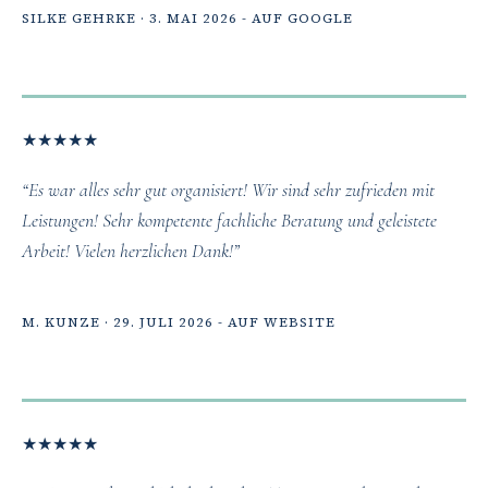
SILKE GEHRKE · 3. MAI 2026 - AUF GOOGLE
★
★
★
★
★
“Es war alles sehr gut organisiert! Wir sind sehr zufrieden mit
Leistungen! Sehr kompetente fachliche Beratung und geleistete
Arbeit! Vielen herzlichen Dank!”
M. KUNZE · 29. JULI 2026 - AUF WEBSITE
★
★
★
★
★